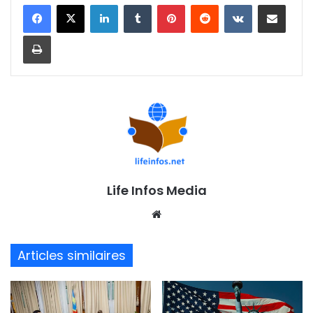
Linkedin
Tumblr
Pinterest
Reddit
VKontakte
Partager par email
Imprimer
Life Infos Media
We
bsi
te
Articles similaires