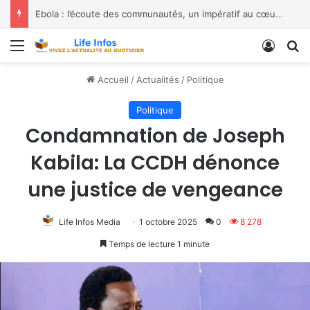
Menu
Conne
R
Accueil
/
Actualités
/
Politique
Politique
Condamnation de Joseph
Kabila: La CCDH dénonce
une justice de vengeance
Life Infos Media
1 octobre 2025
0
8 278
Temps de lecture 1 minute