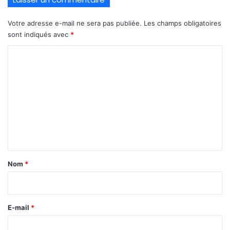
Votre adresse e-mail ne sera pas publiée.
Les champs obligatoires
sont indiqués avec
*
C
o
m
m
e
n
t
a
Nom
*
i
r
e
E-mail
*
*