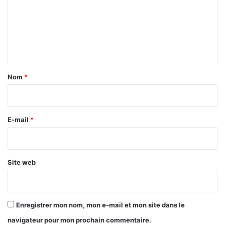
m
e
n
t
a
Nom
*
i
r
e
E-mail
*
*
Site web
Enregistrer mon nom, mon e-mail et mon site dans le
navigateur pour mon prochain commentaire.