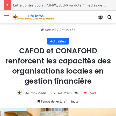
Lutte contre Ebola : l’UNPC/Sud-Kivu dote 4 médias de Bukavu de kits de lavage des mains, les bénéficiaires saluent le geste
Menu
Conne
R
Accueil
/
Actualités
Actualités
CAFOD et CONAFOHD
renforcent les capacités des
organisations locales en
gestion financière
Life Infos Media
28 mai 2026
0
8 543
Temps de lecture 1 minute