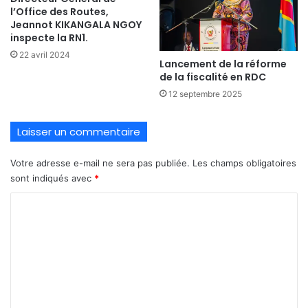
l’Office des Routes,
Jeannot KIKANGALA NGOY
inspecte la RN1.
22 avril 2024
Lancement de la réforme
de la fiscalité en RDC
12 septembre 2025
Laisser un commentaire
Votre adresse e-mail ne sera pas publiée.
Les champs obligatoires
sont indiqués avec
*
C
o
m
m
e
n