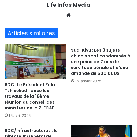
Life Infos Media
We
bsi
te
Articles similaires
Sud-Kivu : Les 3 sujets
chinois sont condamnés à
une peine de 7 ans de
servitude pénale et d’une
amande de 600.000$
15 janvier 2025
RDC : Le Président Felix
Tshisekedi lance les
travaux de la 16ème
réunion du conseil des
ministres de la ZLECAF
15 avril 2025
RDC/Infrastructures : le
Directeur Général de