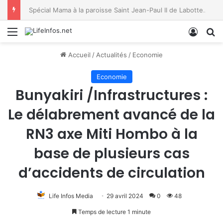
RDC: le jeune chercheur Jacques Assumani rejoint le Groupe de Spécialistes des Amphibiens de l’UICN
Menu
Conne
R
Accueil
/
Actualités
/
Economie
Economie
Bunyakiri /Infrastructures :
Le délabrement avancé de la
RN3 axe Miti Hombo à la
base de plusieurs cas
d’accidents de circulation
Life Infos Media
29 avril 2024
0
48
Temps de lecture 1 minute