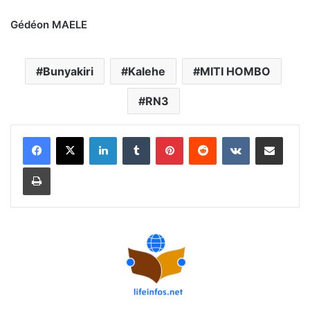
Gédéon MAELE
Bunyakiri
Kalehe
MITI HOMBO
RN3
Linkedin
Tumblr
Pinterest
Reddit
VKontakte
Partager par email
Imprimer