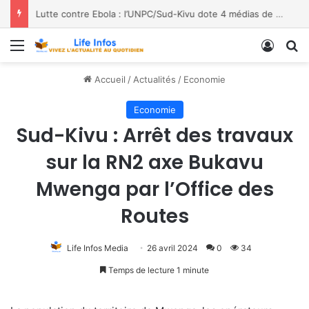
Lutte contre Ebola : l’UNPC/Sud-Kivu dote 4 médias de Bukavu de kits de lavage des mains, les bénéficiaires saluent le geste
Menu
Conne
R
Accueil
/
Actualités
/
Economie
Economie
Sud-Kivu : Arrêt des travaux
sur la RN2 axe Bukavu
Mwenga par l’Office des
Routes
Life Infos Media
26 avril 2024
0
34
Temps de lecture 1 minute