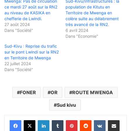
Mwenga: Pas de circulation
Sud-Kivu/Infrastructures : la
ce mardi 27 août sur la RN2
population de Kitutu en
au niveau de KASIKA en
Territoire de Mwenga en
chefferie de Lwindi.
colère suite au délabrement
27 août 2024
très avancé de la RN2.
Dans "Société"
6 avril 2024
Dans "Economie"
Sud-Kivu : Reprise du trafic
sur le pont Lwindi sur la RN2
en Territoire de Mwenga
22 juillet 2024
Dans "Société"
FONER
OR
ROUTE MWENGA
Sud kivu
Linkedin
Tumblr
Pinterest
Reddit
VKontakte
Partager par email