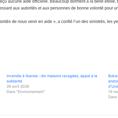
nt reçu aucune aide officielle. Beaucoup dorment à la belle étoile
pressant aux autorités et aux personnes de bonne volonté pour un
tés de nous venir en aide », a confié l’un des sinistrés, les 
Incendie à Ibanda : dix maisons ravagées, appel à la
Bukav
solidarité
endom
26 avril 2026
d’Uvi
Dans "Environnement"
19 m
Dans 