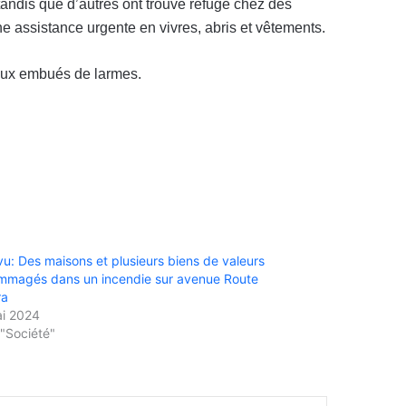
, tandis que d’autres ont trouvé refuge chez des
e assistance urgente en vivres, abris et vêtements.
yeux embués de larmes.
u: Des maisons et plusieurs biens de valeurs
magés dans un incendie sur avenue Route
ra
ai 2024
"Société"