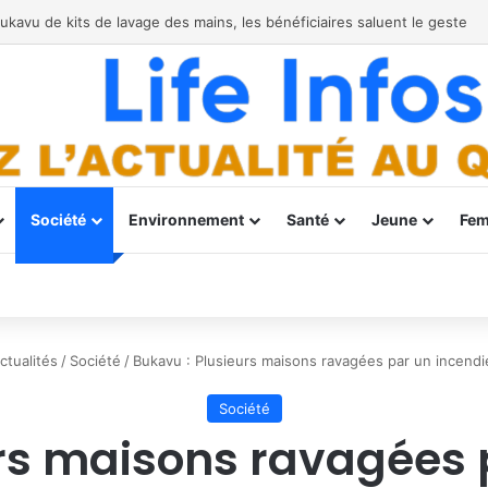
r Ebola à Bukavu
Société
Environnement
Santé
Jeune
Fe
ctualités
/
Société
/
Bukavu : Plusieurs maisons ravagées par un incend
Société
rs maisons ravagées 