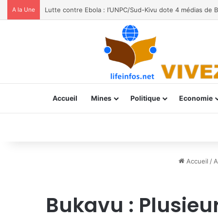
A la Une
Moria FM, UNPC et Coopération Suisse unis pour stoppe
Accueil
Mines
Politique
Economie
Accueil
/
A
Bukavu : Plusieu