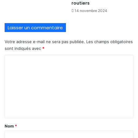
routiers
14 novembre 2024
Laisser un commentaire
Votre adresse e-mail ne sera pas publiée.
Les champs obligatoires
sont indiqués avec
*
C
o
m
m
e
n
t
a
Nom
*
i