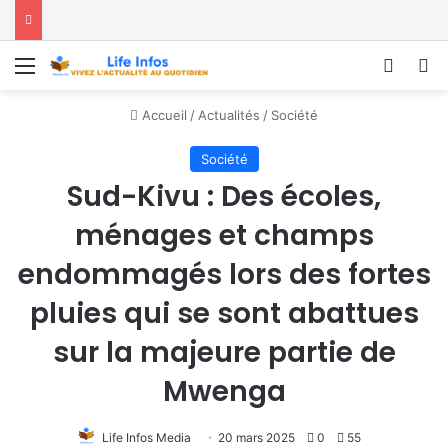
Menu
Conne
R
Accueil
/
Actualités
/
Société
Société
Sud-Kivu : Des écoles,
ménages et champs
endommagés lors des fortes
pluies qui se sont abattues
sur la majeure partie de
Mwenga
Life Infos Media
20 mars 2025
0
55