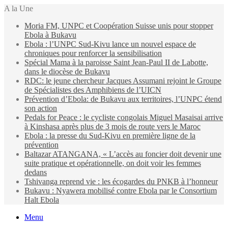
A la Une
Moria FM, UNPC et Coopération Suisse unis pour stopper
Ebola à Bukavu
Ebola : l’UNPC Sud-Kivu lance un nouvel espace de
chroniques pour renforcer la sensibilisation
Spécial Mama à la paroisse Saint Jean-Paul II de Labotte,
dans le diocèse de Bukavu
RDC: le jeune chercheur Jacques Assumani rejoint le Groupe
de Spécialistes des Amphibiens de l’UICN
Prévention d’Ebola: de Bukavu aux territoires, l’UNPC étend
son action
Pedals for Peace : le cycliste congolais Miguel Masaisai arrive
à Kinshasa après plus de 3 mois de route vers le Maroc
Ebola : la presse du Sud-Kivu en première ligne de la
prévention
Baltazar ATANGANA, « L’accès au foncier doit devenir une
suite pratique et opérationnelle, on doit voir les femmes
dedans
Tshivanga reprend vie : les écogardes du PNKB à l’honneur
Bukavu : Nyawera mobilisé contre Ebola par le Consortium
Halt Ebola
Menu