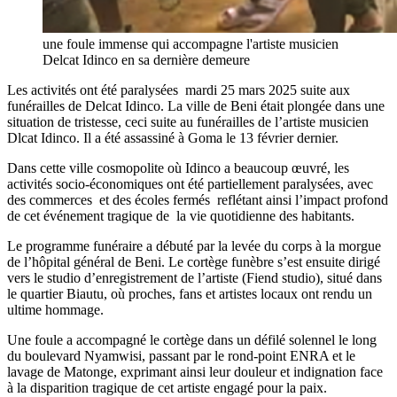
une foule immense qui accompagne l'artiste musicien
Delcat Idinco en sa dernière demeure
Les activités ont été paralysées mardi 25 mars 2025 suite aux
funérailles de Delcat Idinco. La ville de Beni était plongée dans une
situation de tristesse, ceci suite au funérailles de l’artiste musicien
Dlcat Idinco. Il a été assassiné à Goma le 13 février dernier.
Dans cette ville cosmopolite où Idinco a beaucoup œuvré, les
activités socio-économiques ont été partiellement paralysées, avec
des commerces et des écoles fermés reflétant ainsi l’impact profond
de cet événement tragique de la vie quotidienne des habitants.
Le programme funéraire a débuté par la levée du corps à la morgue
de l’hôpital général de Beni. Le cortège funèbre s’est ensuite dirigé
vers le studio d’enregistrement de l’artiste (Fiend studio), situé dans
le quartier Biautu, où proches, fans et artistes locaux ont rendu un
ultime hommage.
Une foule a accompagné le cortège dans un défilé solennel le long
du boulevard Nyamwisi, passant par le rond-point ENRA et le
lavage de Matonge, exprimant ainsi leur douleur et indignation face
à la disparition tragique de cet artiste engagé pour la paix.