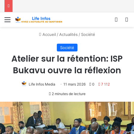
Menu
Conne
R
Accueil
/
Actualités
/
Société
Société
Atelier sur la rétention: ISP
Bukavu ouvre la réflexion
Life Infos Media
11 mars 2026
0
7 112
2 minutes de lecture