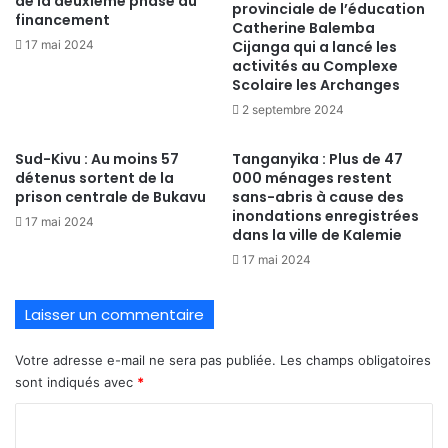
de la deuxième phase du
provinciale de l’éducation
financement
Catherine Balemba
17 mai 2024
Cijanga qui a lancé les
activités au Complexe
Scolaire les Archanges
2 septembre 2024
Sud-Kivu : Au moins 57
Tanganyika : Plus de 47
détenus sortent de la
000 ménages restent
prison centrale de Bukavu
sans-abris à cause des
inondations enregistrées
17 mai 2024
dans la ville de Kalemie
17 mai 2024
Laisser un commentaire
Votre adresse e-mail ne sera pas publiée.
Les champs obligatoires
sont indiqués avec
*
C
o