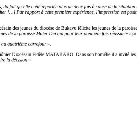
es, du fait qu’elle a été reportée plus de deux fois à cause de la situati
citer […] Par rapport à cette première expérience, l’impression est posit
in des jeunes du diocèse de Bukavu félicite les jeunes de la paroisse
eunes de la paroisse Mater Dei qui pour leur première fois réussite
» aj
au quatrième carrefour
».
umônier Diocésain Fidèle MATABARO. Dans son homélie il a invité les jeu
dre la décision
»