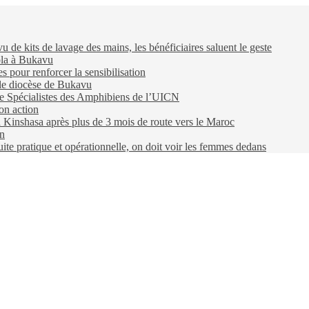
e kits de lavage des mains, les bénéficiaires saluent le geste
ola à Bukavu
pour renforcer la sensibilisation
 le diocèse de Bukavu
e Spécialistes des Amphibiens de l’UICN
on action
 à Kinshasa après plus de 3 mois de route vers le Maroc
on
e pratique et opérationnelle, on doit voir les femmes dedans