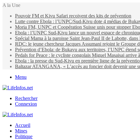
A la Une
Pouvoir FM et Kivu Safari reçoivent des kits de prévention
Lutte contre Ebola : l’UNPC/Sud-Kivu dote 4 médias de Bukavu d
Moria FM, UNPC et Coopération Suisse unis pour stopper Eb
Ebola : l’UNPC Sud-Kivu lance un nouvel espace de chroniques 
Spécial Mama à la paroisse Saint Jean-Paul II de Labotte, dans
RDC: le jeune chercheur Jacques Assumani rejoint le Groupe d
Prévention d’Ebola: de Bukavu aux territoires, l’UNPC étend s
Pedals for Peace : le cycliste congolais Miguel Masaisai arrive
Ebola : la presse du Sud-Kivu en première ligne de la préventi
Baltazar ATANGANA, « L’accès au foncier doit devenir une suit
Menu
Rechercher
Connexion
Accueil
Mines
Politique