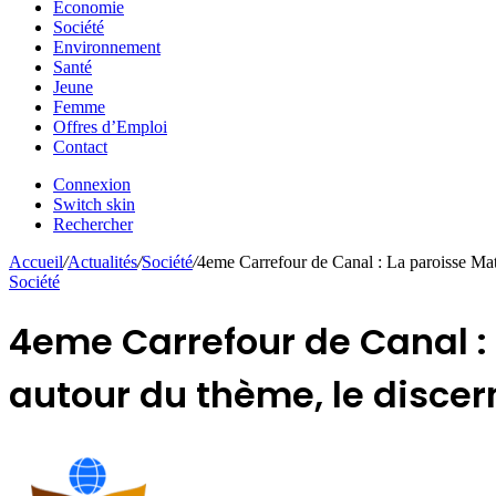
Economie
Société
Environnement
Santé
Jeune
Femme
Offres d’Emploi
Contact
Connexion
Switch skin
Rechercher
Accueil
/
Actualités
/
Société
/
4eme Carrefour de Canal : La paroisse Mater
Société
4eme Carrefour de Canal : 
autour du thème, le discern