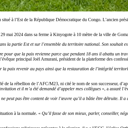
vu situé à l’Est de la République Démocratique du Congo. L’ancien pr
di 29 mai 2024 dans sa ferme à Kinyogote à 10 mètre de la ville de Gom
s la partie Est et sur l’ensemble du territoire national. Son souhait est
itre pour que la paix revienne parce que pendant 18 ans il abattu un tra
l’évêque principal Joël Amurani, président de la plateforme des confes
r la paix revenir au pays ainsi que la restauration de l’intégrité territor
rlé de la rébellion de l’AFC/M23, ni cité le nom de son successeur, d’ap
vitation et il m’a été demandé d’appeler mes collègues
», a assuré l’
ne peut pas être content de voir l’œuvre qu’il a bâtie être détruite. Il a d
situation à la normale. «
Qu’il fasse de son mieux, parler, conseiller, nég