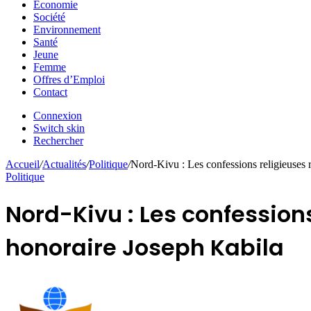
Economie
Société
Environnement
Santé
Jeune
Femme
Offres d’Emploi
Contact
Connexion
Switch skin
Rechercher
Accueil
/
Actualités
/
Politique
/
Nord-Kivu : Les confessions religieuses 
Politique
Nord-Kivu : Les confession
honoraire Joseph Kabila