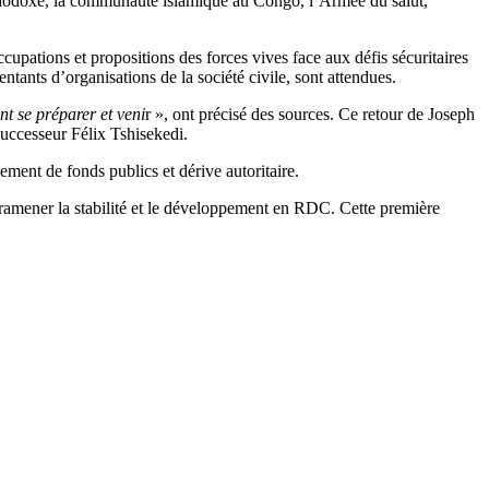
rthodoxe, la communauté islamique au Congo, l’Armée du salut,
ccupations et propositions des forces vives face aux défis sécuritaires
entants d’organisations de la société civile, sont attendues.
nt se préparer et veni
r », ont précisé des sources. Ce retour de Joseph
successeur Félix Tshisekedi.
ement de fonds publics et dérive autoritaire.
é ramener la stabilité et le développement en RDC. Cette première