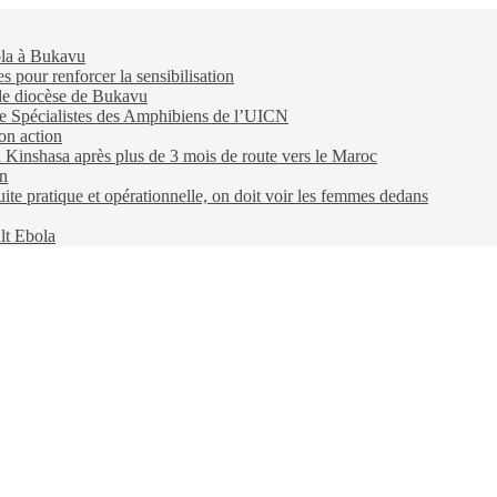
ola à Bukavu
pour renforcer la sensibilisation
 le diocèse de Bukavu
e Spécialistes des Amphibiens de l’UICN
on action
 à Kinshasa après plus de 3 mois de route vers le Maroc
on
e pratique et opérationnelle, on doit voir les femmes dedans
lt Ebola