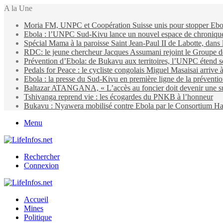
A la Une
Moria FM, UNPC et Coopération Suisse unis pour stopper Eb
Ebola : l’UNPC Sud-Kivu lance un nouvel espace de chroniques 
Spécial Mama à la paroisse Saint Jean-Paul II de Labotte, dans
RDC: le jeune chercheur Jacques Assumani rejoint le Groupe d
Prévention d’Ebola: de Bukavu aux territoires, l’UNPC étend s
Pedals for Peace : le cycliste congolais Miguel Masaisai arrive
Ebola : la presse du Sud-Kivu en première ligne de la préventi
Baltazar ATANGANA, « L’accès au foncier doit devenir une suit
Tshivanga reprend vie : les écogardes du PNKB à l’honneur
Bukavu : Nyawera mobilisé contre Ebola par le Consortium Ha
Menu
Rechercher
Connexion
Accueil
Mines
Politique