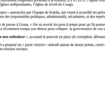
nfessions religieuses présentes à la réunion, il y a l’ECC, l’église O
 églises indépendantes, l’église de réveil du Congo.
nnes » annoncées par l’équipe de Kabila, qui visent à recueillir les préo
s des responsables politiques, administratifs, sécuritaires, et des représ
ce de presse à Goma. «
On va avertir les gens à temps pour qu’ils puisse
ent a récemment rompu son silence pour critiquer la gouvernance de son 
e non orthodoxe
», accusant le pouvoir en place de corruption, détourn
 et a proposé un « pacte citoyen » articulé autour de douze points, cens
les réseaux sociaux.