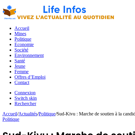
Accueil
Mines
Politique
Economie
Société
Environnement
Santé
Jeune
Femme
Offres d’Emploi
Contact
Connexion
Switch skin
Rechercher
Accueil
/
Actualités
/
Politique
/
Sud-Kivu : Marche de soutien à la can
Politique