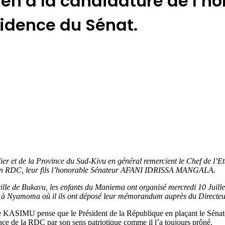
ien à la candidature de l’h
idence du Sénat.
ticulier et de la Province du Sud-Kivu en général remercient le Chef 
at en RDC, leur fils l’honorable Sénateur AFANI IDRISSA MANGALA.
le de Bukavu, les enfants du Maniema ont organisé mercredi 10 Juillet
r à Nyamoma où il ils ont déposé leur mémorandum auprès du Directe
e KASIMU pense que le Président de la République en plaçant le 
ce de la RDC par son sens patriotique comme il l’a toujours prôné.