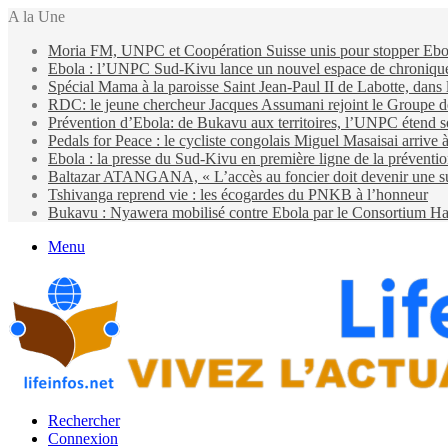
A la Une
Moria FM, UNPC et Coopération Suisse unis pour stopper Eb
Ebola : l’UNPC Sud-Kivu lance un nouvel espace de chroniques 
Spécial Mama à la paroisse Saint Jean-Paul II de Labotte, dans
RDC: le jeune chercheur Jacques Assumani rejoint le Groupe d
Prévention d’Ebola: de Bukavu aux territoires, l’UNPC étend s
Pedals for Peace : le cycliste congolais Miguel Masaisai arrive
Ebola : la presse du Sud-Kivu en première ligne de la préventi
Baltazar ATANGANA, « L’accès au foncier doit devenir une suit
Tshivanga reprend vie : les écogardes du PNKB à l’honneur
Bukavu : Nyawera mobilisé contre Ebola par le Consortium Ha
Menu
Rechercher
Connexion