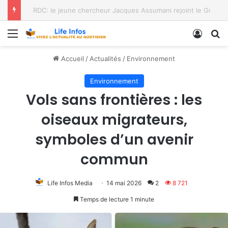
Prévention d’Ebola: de Bukavu aux territoires, l’UNPC étend son action
Menu
Conne
R
Accueil
/
Actualités
/
Environnement
Environnement
Vols sans frontières : les
oiseaux migrateurs,
symboles d’un avenir
commun
Life Infos Media
14 mai 2026
2
8 721
Temps de lecture 1 minute