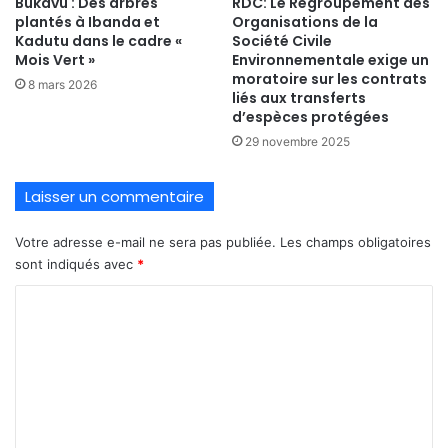
Bukavu : Des arbres
RDC: Le Regroupement des
plantés à Ibanda et
Organisations de la
Kadutu dans le cadre «
Société Civile
Mois Vert »
Environnementale exige un
moratoire sur les contrats
8 mars 2026
liés aux transferts
d’espèces protégées
29 novembre 2025
Laisser un commentaire
Votre adresse e-mail ne sera pas publiée.
Les champs obligatoires
sont indiqués avec
*
C
o
m
m
e