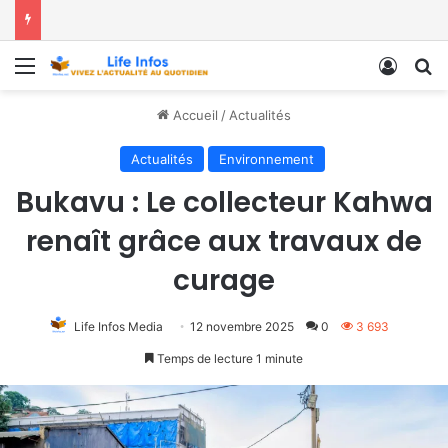
Menu
Conne
R
Accueil
/
Actualités
Actualités
Environnement
Bukavu : Le collecteur Kahwa
renaît grâce aux travaux de
curage
Life Infos Media
12 novembre 2025
0
3 693
Temps de lecture 1 minute