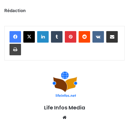
Rédaction
Linkedin
Tumblr
Pinterest
Reddit
VKontakte
Partager par email
Imprimer
Life Infos Media
We
bsi