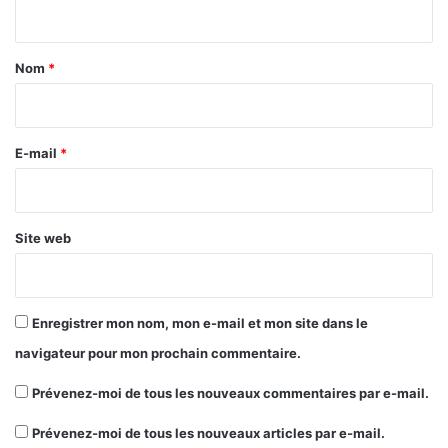
n
t
a
Nom
*
i
r
e
E-mail
*
*
Site web
Enregistrer mon nom, mon e-mail et mon site dans le
navigateur pour mon prochain commentaire.
Prévenez-moi de tous les nouveaux commentaires par e-mail.
Prévenez-moi de tous les nouveaux articles par e-mail.