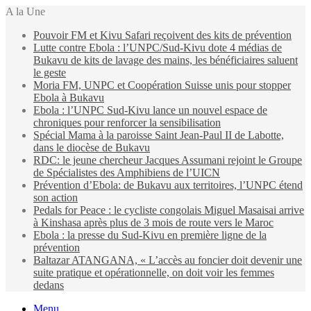
A la Une
Pouvoir FM et Kivu Safari reçoivent des kits de prévention
Lutte contre Ebola : l’UNPC/Sud-Kivu dote 4 médias de
Bukavu de kits de lavage des mains, les bénéficiaires saluent
le geste
Moria FM, UNPC et Coopération Suisse unis pour stopper
Ebola à Bukavu
Ebola : l’UNPC Sud-Kivu lance un nouvel espace de
chroniques pour renforcer la sensibilisation
Spécial Mama à la paroisse Saint Jean-Paul II de Labotte,
dans le diocèse de Bukavu
RDC: le jeune chercheur Jacques Assumani rejoint le Groupe
de Spécialistes des Amphibiens de l’UICN
Prévention d’Ebola: de Bukavu aux territoires, l’UNPC étend
son action
Pedals for Peace : le cycliste congolais Miguel Masaisai arrive
à Kinshasa après plus de 3 mois de route vers le Maroc
Ebola : la presse du Sud-Kivu en première ligne de la
prévention
Baltazar ATANGANA, « L’accès au foncier doit devenir une
suite pratique et opérationnelle, on doit voir les femmes
dedans
Menu