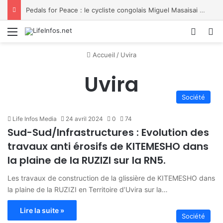
Pedals for Peace : le cycliste congolais Miguel Masaisai arrive à Kinshasa après plus de 3 mois de route vers le Maroc
Menu
Conne
R
Accueil
/
Uvira
Uvira
Société
Life Infos Media
24 avril 2024
0
74
Sud-Sud/Infrastructures : Evolution des
travaux anti érosifs de KITEMESHO dans
la plaine de la RUZIZI sur la RN5.
Les travaux de construction de la glissière de KITEMESHO dans
la plaine de la RUZIZI en Territoire d’Uvira sur la…
Lire la suite »
Société