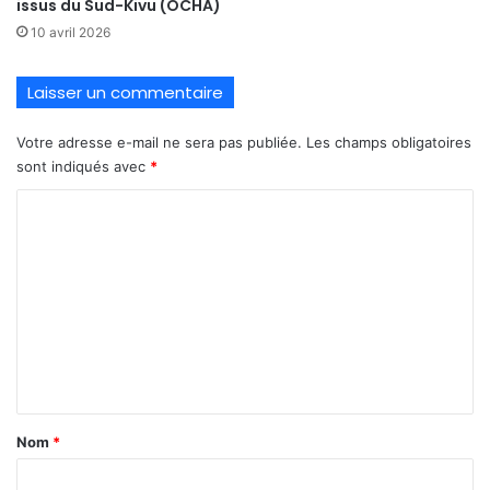
issus du Sud-Kivu (OCHA)
10 avril 2026
Laisser un commentaire
Votre adresse e-mail ne sera pas publiée.
Les champs obligatoires
sont indiqués avec
*
C
o
m
m
e
n
t
a
Nom
*
i