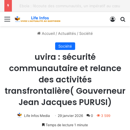
Bukavu : Sensibiliser par l’exemple, les médias équipés pour intensifier la sensibilisation contre Ebola
Menu
Conne
R
Accueil
/
Actualités
/
Société
Société
uvira : sécurité
communautaire et relance
des activités
transfrontalière( Gouverneur
Jean Jacques PURUSI)
Life Infos Media
29 janvier 2026
0
3 599
Temps de lecture 1 minute