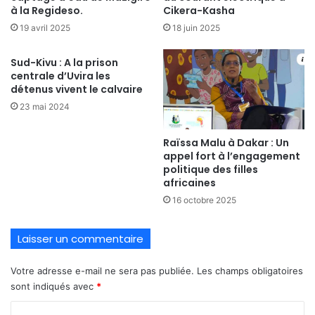
à la Regideso.
Cikera-Kasha
19 avril 2025
18 juin 2025
Sud-Kivu : A la prison
centrale d’Uvira les
détenus vivent le calvaire
23 mai 2024
Raïssa Malu à Dakar : Un
appel fort à l’engagement
politique des filles
africaines
16 octobre 2025
Laisser un commentaire
Votre adresse e-mail ne sera pas publiée.
Les champs obligatoires
sont indiqués avec
*
C