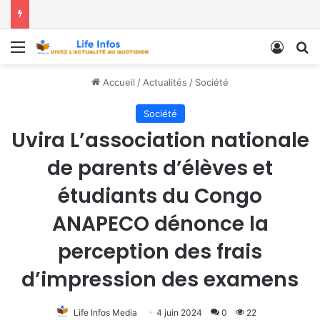
Spécial Mama à la paroisse Saint Jean-Paul II de Labotte, dans le diocèse de Bukavu
Menu
Conne
R
Accueil
/
Actualités
/
Société
Société
Uvira L’association nationale
de parents d’élèves et
étudiants du Congo
ANAPECO dénonce la
perception des frais
d’impression des examens
Life Infos Media
4 juin 2024
0
22