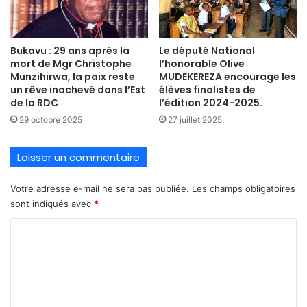
Bukavu : 29 ans après la
Le député National
mort de Mgr Christophe
l’honorable Olive
Munzihirwa, la paix reste
MUDEKEREZA encourage les
un rêve inachevé dans l’Est
élèves finalistes de
de la RDC
l’édition 2024-2025.
29 octobre 2025
27 juillet 2025
Laisser un commentaire
Votre adresse e-mail ne sera pas publiée.
Les champs obligatoires
sont indiqués avec
*
C
o
m
m