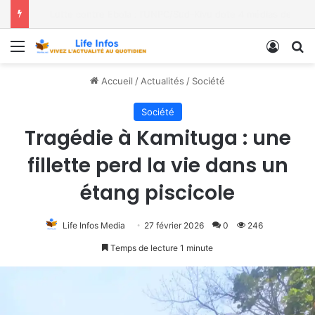
Moria FM, UNPC et Coopération Suisse unis pour stopper Ebola à Bukavu
Menu
Conne
R
Accueil
/
Actualités
/
Société
Société
Tragédie à Kamituga : une
fillette perd la vie dans un
étang piscicole
Life Infos Media
27 février 2026
0
246
Temps de lecture 1 minute