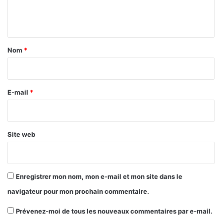
e
n
t
a
Nom
*
i
r
e
E-mail
*
*
Site web
Enregistrer mon nom, mon e-mail et mon site dans le
navigateur pour mon prochain commentaire.
Prévenez-moi de tous les nouveaux commentaires par e-mail.