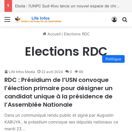
Ebola : l’UNPC Sud-Kivu lance un nouvel espace de chroniques pour renforcer la sensibilisation
Menu
Conne
R
Accueil
/
Elections RDC
Elections RDC
Politique
Life Infos Media
22 avril 2024
0
69
RDC : Présidium de l’USN convoque
l’élection primaire pour désigner un
candidat unique à la présidence de
l’Assemblée Nationale
Dans un communiqué rendu public et signé par Augustin
KABUYA , le présidium convoque ses députés nationaux ce
mardi 23…