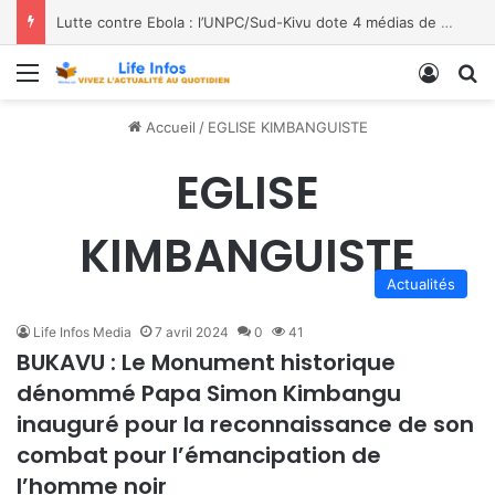
Lutte contre Ebola : l’UNPC/Sud-Kivu dote 4 médias de Bukavu de kits de lavage des mains, les bénéficiaires saluent le geste
Menu
Conne
R
Accueil
/
EGLISE KIMBANGUISTE
EGLISE
KIMBANGUISTE
Actualités
Life Infos Media
7 avril 2024
0
41
BUKAVU : Le Monument historique
dénommé Papa Simon Kimbangu
inauguré pour la reconnaissance de son
combat pour l’émancipation de
l’homme noir