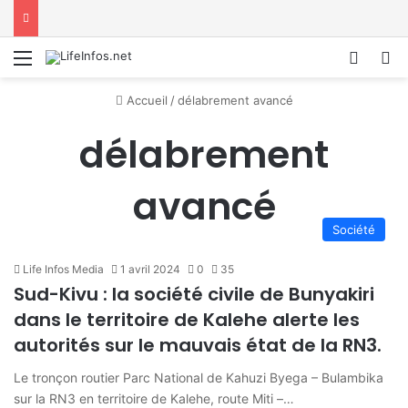
Menu
Conne
R
Accueil
/
délabrement avancé
délabrement
avancé
Société
Life Infos Media
1 avril 2024
0
35
Sud-Kivu : la société civile de Bunyakiri
dans le territoire de Kalehe alerte les
autorités sur le mauvais état de la RN3.
Le tronçon routier Parc National de Kahuzi Byega – Bulambika
sur la RN3 en territoire de Kalehe, route Miti –…