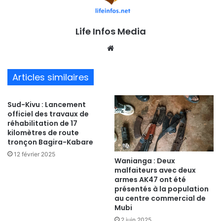
Life Infos Media
We
bsi
te
Articles similaires
Sud-Kivu : Lancement
officiel des travaux de
réhabilitation de 17
kilomètres de route
tronçon Bagira-Kabare
12 février 2025
Wanianga : Deux
malfaiteurs avec deux
armes AK47 ont été
présentés à la population
au centre commercial de
Mubi
2 juin 2025