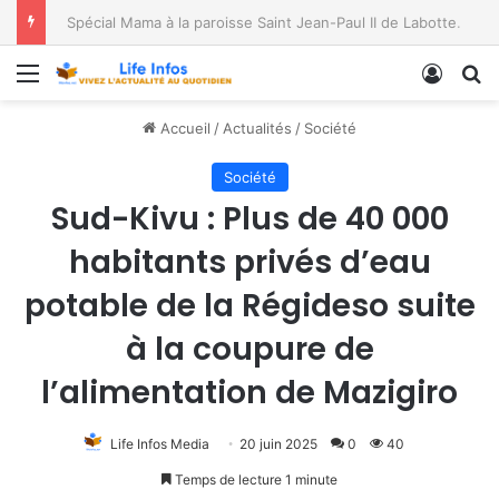
Spécial Mama à la paroisse Saint Jean-Paul II de Labotte, dans le diocèse de Bukavu
Menu
Conne
R
Accueil
/
Actualités
/
Société
Société
Sud-Kivu : Plus de 40 000
habitants privés d’eau
potable de la Régideso suite
à la coupure de
l’alimentation de Mazigiro
Life Infos Media
20 juin 2025
0
40
Temps de lecture 1 minute