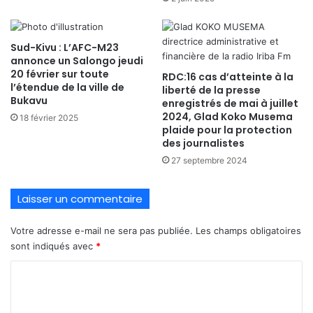
Sud-Kivu : L’AFC-M23
annonce un Salongo jeudi
20 février sur toute
RDC:16 cas d’atteinte à la
l’étendue de la ville de
liberté de la presse
Bukavu
enregistrés de mai à juillet
2024, Glad Koko Musema
18 février 2025
plaide pour la protection
des journalistes
27 septembre 2024
Laisser un commentaire
Votre adresse e-mail ne sera pas publiée.
Les champs obligatoires
sont indiqués avec
*
C
o
m