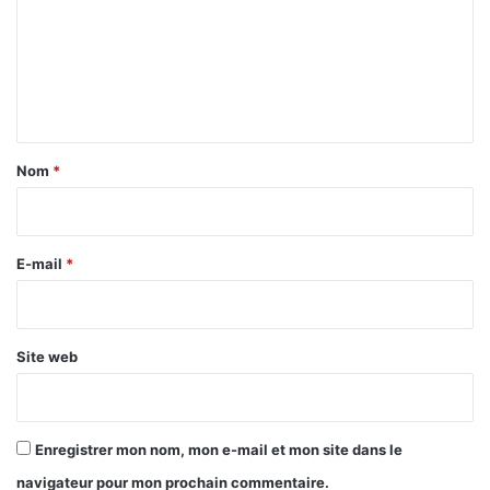
m
e
n
t
a
Nom
*
i
r
e
E-mail
*
*
Site web
Enregistrer mon nom, mon e-mail et mon site dans le
navigateur pour mon prochain commentaire.