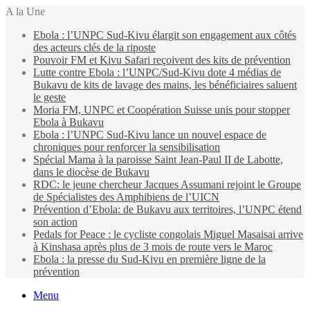
A la Une
Ebola : l’UNPC Sud-Kivu élargit son engagement aux côtés
des acteurs clés de la riposte
Pouvoir FM et Kivu Safari reçoivent des kits de prévention
Lutte contre Ebola : l’UNPC/Sud-Kivu dote 4 médias de
Bukavu de kits de lavage des mains, les bénéficiaires saluent
le geste
Moria FM, UNPC et Coopération Suisse unis pour stopper
Ebola à Bukavu
Ebola : l’UNPC Sud-Kivu lance un nouvel espace de
chroniques pour renforcer la sensibilisation
Spécial Mama à la paroisse Saint Jean-Paul II de Labotte,
dans le diocèse de Bukavu
RDC: le jeune chercheur Jacques Assumani rejoint le Groupe
de Spécialistes des Amphibiens de l’UICN
Prévention d’Ebola: de Bukavu aux territoires, l’UNPC étend
son action
Pedals for Peace : le cycliste congolais Miguel Masaisai arrive
à Kinshasa après plus de 3 mois de route vers le Maroc
Ebola : la presse du Sud-Kivu en première ligne de la
prévention
Menu