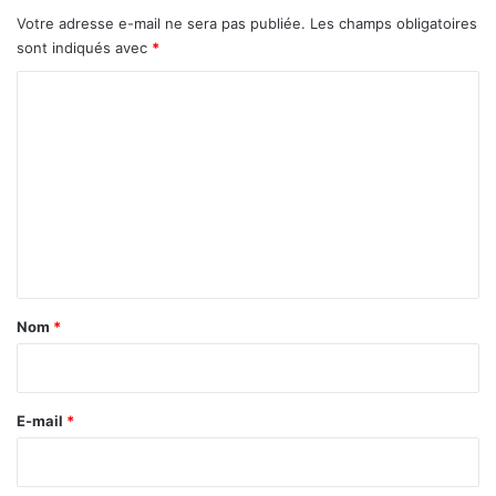
Votre adresse e-mail ne sera pas publiée.
Les champs obligatoires
sont indiqués avec
*
C
o
m
m
e
n
t
a
Nom
*
i
r
e
E-mail
*
*