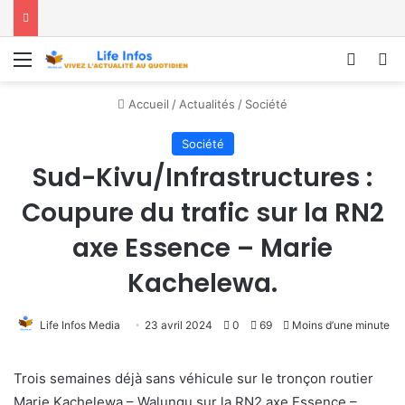
Menu
Conne
R
Accueil
/
Actualités
/
Société
Société
Sud-Kivu/Infrastructures :
Coupure du trafic sur la RN2
axe Essence – Marie
Kachelewa.
Life Infos Media
23 avril 2024
0
69
Moins d’une minute
Trois semaines déjà sans véhicule sur le tronçon routier
Marie Kachelewa – Walungu sur la RN2 axe Essence –