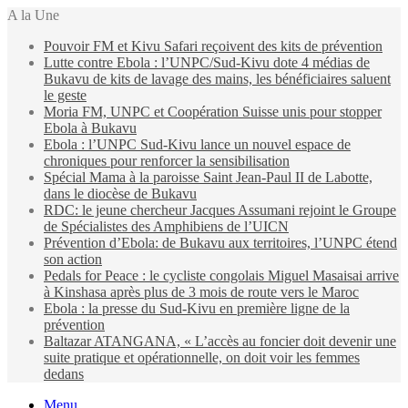
A la Une
Pouvoir FM et Kivu Safari reçoivent des kits de prévention
Lutte contre Ebola : l’UNPC/Sud-Kivu dote 4 médias de
Bukavu de kits de lavage des mains, les bénéficiaires saluent
le geste
Moria FM, UNPC et Coopération Suisse unis pour stopper
Ebola à Bukavu
Ebola : l’UNPC Sud-Kivu lance un nouvel espace de
chroniques pour renforcer la sensibilisation
Spécial Mama à la paroisse Saint Jean-Paul II de Labotte,
dans le diocèse de Bukavu
RDC: le jeune chercheur Jacques Assumani rejoint le Groupe
de Spécialistes des Amphibiens de l’UICN
Prévention d’Ebola: de Bukavu aux territoires, l’UNPC étend
son action
Pedals for Peace : le cycliste congolais Miguel Masaisai arrive
à Kinshasa après plus de 3 mois de route vers le Maroc
Ebola : la presse du Sud-Kivu en première ligne de la
prévention
Baltazar ATANGANA, « L’accès au foncier doit devenir une
suite pratique et opérationnelle, on doit voir les femmes
dedans
Menu