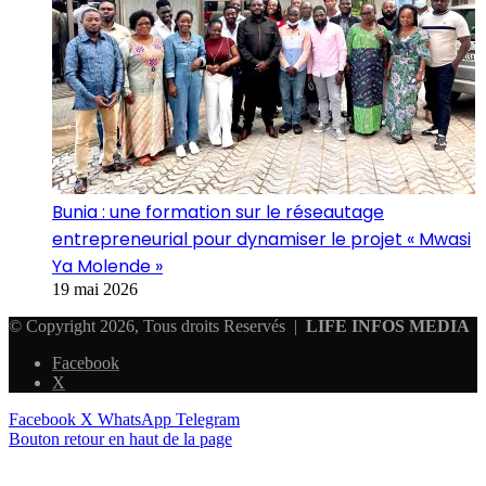
Bunia : une formation sur le réseautage
entrepreneurial pour dynamiser le projet « Mwasi
Ya Molende »
19 mai 2026
© Copyright 2026, Tous droits Reservés |
LIFE INFOS MEDIA
Facebook
X
Facebook
X
WhatsApp
Telegram
Bouton retour en haut de la page