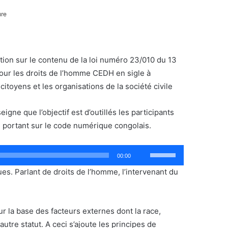
ure
tion sur le contenu de la loi numéro 23/010 du 13
our les droits de l’homme CEDH en sigle à
toyens et les organisations de la société civile
gne que l’objectif est d’outillés les participants
s portant sur le code numérique congolais.
Utilisez
00:00
les
es. Parlant de droits de l’homme, l’intervenant du
flèches
haut/bas
pour
sur la base des facteurs externes dont la race,
augmenter
 autre statut. A ceci s’ajoute les principes de