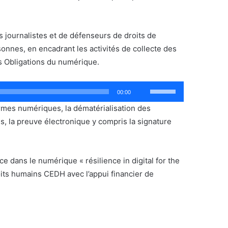
ou
diminuer
le
 journalistes et de défenseurs de droits de
volume.
sonnes, en encadrant les activités de collecte des
des Obligations du numérique.
Utilisez
00:00
les
formes numériques, la dématérialisation des
flèches
s, la preuve électronique y compris la signature
haut/bas
pour
augmenter
e dans le numérique « résilience in digital for the
ou
oits humains CEDH avec l’appui financier de
diminuer
le
volume.