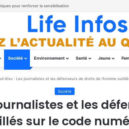
tte, dans le diocèse de Bukavu
Société
Environnement
Santé
Jeune
Fe
ud-Kivu : Les journalistes et les défenseurs de droits de l’homme outil
Société
ournalistes et les déf
llés sur le code num