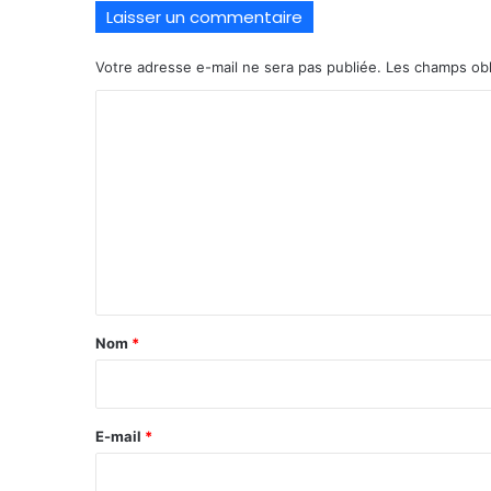
Laisser un commentaire
Votre adresse e-mail ne sera pas publiée.
Les champs obl
C
o
m
m
e
n
t
a
Nom
*
i
r
e
E-mail
*
*