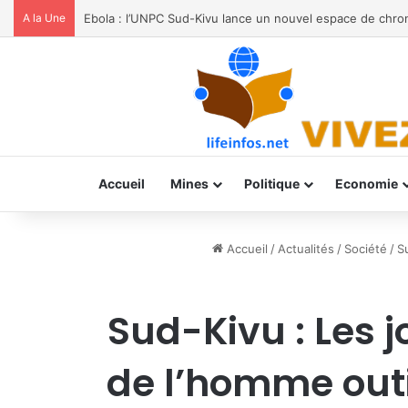
A la Une
Spécial Mama à la paroisse Saint Jean-Paul II de Labo
Accueil
Mines
Politique
Economie
Accueil
/
Actualités
/
Société
/
S
Sud-Kivu : Les j
de l’homme outi