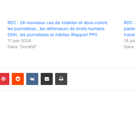
RDC : 24 nouveaux cas de violation et abus contre
RDC :
les journalistes , les défenseurs de droits humains
plaid
DDH , les journalistes et médias (Rapport PPI)
transi
11 juin 2024
18 ju
Dans "Société"
Dans 
Pinterest
Reddit
VKontakte
Partager par email
Imprimer