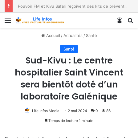
Lutte contre Ebola : l’UNPC/Sud-Kivu dote 4 médias de Bukavu de kits de lavage des mains, les bénéficiaires saluent le geste
Menu
Conne
R
Accueil
/
Actualités
/
Santé
Santé
Sud-Kivu : Le centre
hospitalier Saint Vincent
sera bientôt doté d’un
laboratoire Galénique
Life Infos Media
2 mai 2024
0
86
Temps de lecture 1 minute