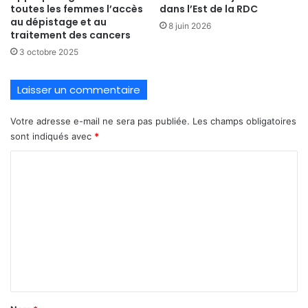
toutes les femmes l’accès
dans l’Est de la RDC
au dépistage et au
8 juin 2026
traitement des cancers
3 octobre 2025
Laisser un commentaire
Votre adresse e-mail ne sera pas publiée.
Les champs obligatoires
sont indiqués avec
*
C
o
m
m
e
n
t
a