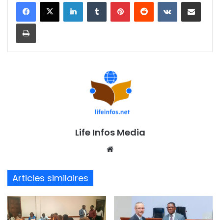
Linkedin
Tumblr
Pinterest
Reddit
VKontakte
Partager par email
Imprimer
Life Infos Media
We
bsi
te
Articles similaires