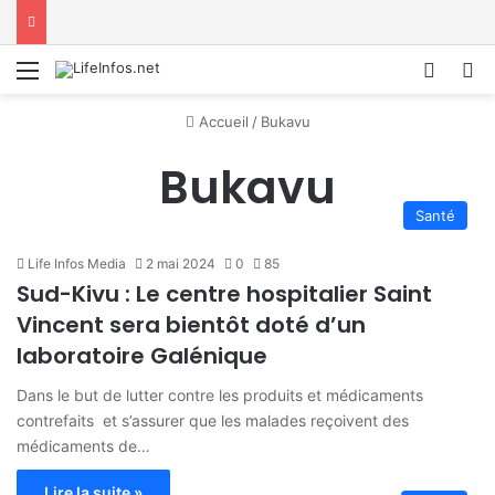
Menu
Conne
R
Accueil
/
Bukavu
Bukavu
Santé
Life Infos Media
2 mai 2024
0
85
Sud-Kivu : Le centre hospitalier Saint
Vincent sera bientôt doté d’un
laboratoire Galénique
Dans le but de lutter contre les produits et médicaments
contrefaits et s’assurer que les malades reçoivent des
médicaments de…
Lire la suite »