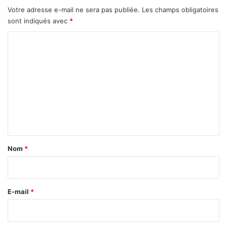
Votre adresse e-mail ne sera pas publiée.
Les champs obligatoires
sont indiqués avec
*
C
o
m
m
e
n
t
a
Nom
*
i
r
e
E-mail
*
*