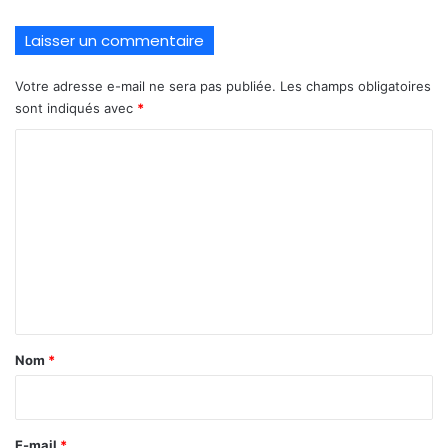
Laisser un commentaire
Votre adresse e-mail ne sera pas publiée.
Les champs obligatoires
sont indiqués avec
*
C
o
m
m
e
n
t
a
Nom
*
i
r
e
E-mail
*