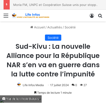
Moria FM, UNPC et Coopération Suisse unis pour stopper Ebola à Bukavu
Menu
Conne
R
Accueil
/
Actualités
/
Société
Société
Sud-Kivu : La nouvelle
Alliance pour la République
NAR s’en va en guerre dans
la lutte contre l’impunité
Life Infos Media
17 juillet 2024
0
27
Temps de lecture 1 minute
Vue de la ville de Bukavu