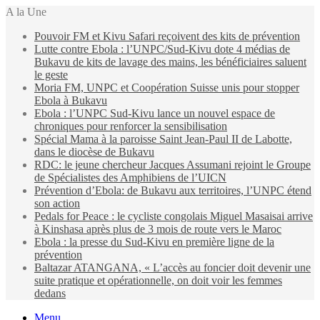
A la Une
Pouvoir FM et Kivu Safari reçoivent des kits de prévention
Lutte contre Ebola : l’UNPC/Sud-Kivu dote 4 médias de
Bukavu de kits de lavage des mains, les bénéficiaires saluent
le geste
Moria FM, UNPC et Coopération Suisse unis pour stopper
Ebola à Bukavu
Ebola : l’UNPC Sud-Kivu lance un nouvel espace de
chroniques pour renforcer la sensibilisation
Spécial Mama à la paroisse Saint Jean-Paul II de Labotte,
dans le diocèse de Bukavu
RDC: le jeune chercheur Jacques Assumani rejoint le Groupe
de Spécialistes des Amphibiens de l’UICN
Prévention d’Ebola: de Bukavu aux territoires, l’UNPC étend
son action
Pedals for Peace : le cycliste congolais Miguel Masaisai arrive
à Kinshasa après plus de 3 mois de route vers le Maroc
Ebola : la presse du Sud-Kivu en première ligne de la
prévention
Baltazar ATANGANA, « L’accès au foncier doit devenir une
suite pratique et opérationnelle, on doit voir les femmes
dedans
Menu