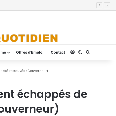
Connexion
Switch skin
Rechercher
mme
Offres d’Emploi
Contact
nt été retrouvés (Gouverneur)
ient échappés de
Gouverneur)