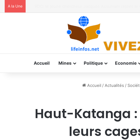
A la Une
Prévention d’Ebola: de Bukavu aux territoires, l’UNPC ét
Accueil
Mines
Politique
Economie
Accueil
/
Actualités
/
Sociét
Haut-Katanga : 
leurs cage