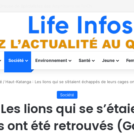
end son action
Société
Environnement
Santé
Jeune
Fe
é
/
Haut-Katanga : Les lions qui se s’étaient échappés de leurs cages o
Société
Les lions qui se s’éta
s ont été retrouvés (