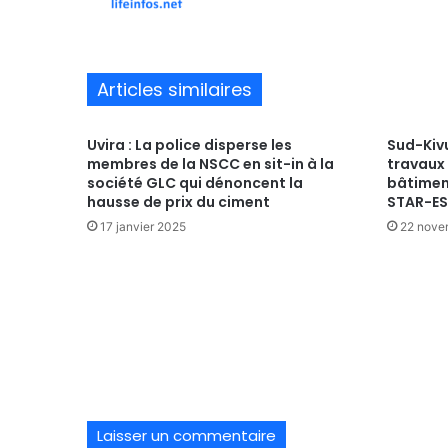
te
Articles similaires
Uvira : La police disperse les
Sud-Kivu
membres de la NSCC en sit-in à la
travaux
société GLC qui dénoncent la
bâtiment
hausse de prix du ciment
STAR-E
17 janvier 2025
22 nove
Laisser un commentaire