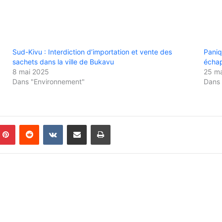
Sud-Kivu : Interdiction d’importation et vente des
Paniq
sachets dans la ville de Bukavu
échap
8 mai 2025
25 m
Dans "Environnement"
Dans 
Pinterest
Reddit
VKontakte
Partager par email
Imprimer