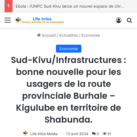
Ebola : l’UNPC Sud-Kivu lance un nouvel espace de chroniques pour renforcer la sensibilisation
Menu
Conne
R
Accueil
/
Actualités
/
Economie
Economie
Sud-Kivu/Infrastructures :
bonne nouvelle pour les
usagers de la route
provinciale Burhale –
Kigulube en territoire de
Shabunda.
Life Infos Media
13 avril 2024
0
51