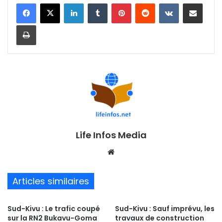
Linkedin
Tumblr
Pinterest
Reddit
VKontakte
Partager par email
Imprimer
Life Infos Media
We
bsi
te
Articles similaires
Sud-Kivu : Le trafic coupé
Sud-Kivu : Sauf imprévu, les
sur la RN2 Bukavu-Goma
travaux de construction