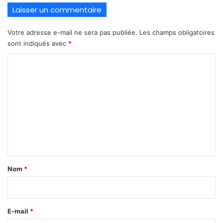
Laisser un commentaire
Votre adresse e-mail ne sera pas publiée.
Les champs obligatoires
sont indiqués avec
*
C
o
m
m
e
n
t
a
Nom
*
i
r
e
E-mail
*