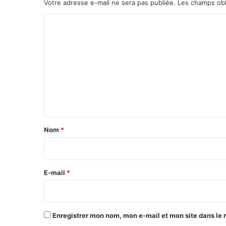
Votre adresse e-mail ne sera pas publiée.
Les champs obl
C
o
m
m
e
n
t
a
Nom
*
i
r
e
E-mail
*
*
Enregistrer mon nom, mon e-mail et mon site dans le