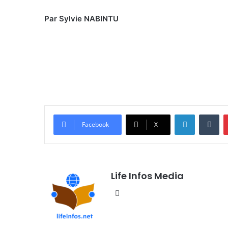
Par Sylvie NABINTU
Linkedin
Tumblr
Facebook
X
Life Infos Media
We
bsi
te