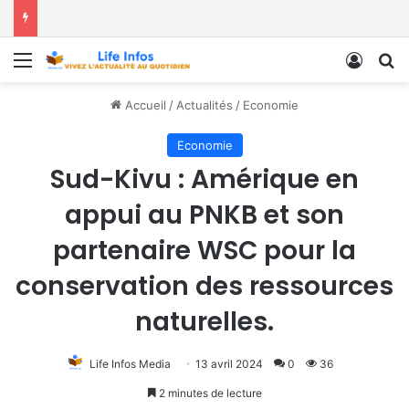
Menu
Conne
R
Accueil
/
Actualités
/
Economie
Economie
Sud-Kivu : Amérique en
appui au PNKB et son
partenaire WSC pour la
conservation des ressources
naturelles.
Life Infos Media
13 avril 2024
0
36
2 minutes de lecture