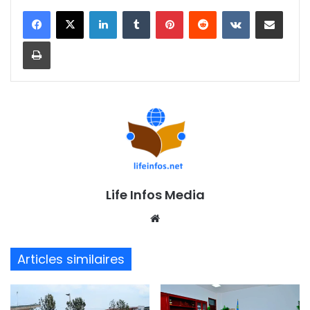
Linkedin
Tumblr
Pinterest
Reddit
VKontakte
Partager par email
Imprimer
Life Infos Media
We
bsi
te
Articles similaires