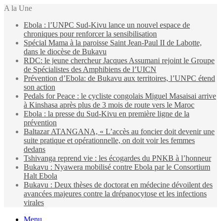
A la Une
Ebola : l’UNPC Sud-Kivu lance un nouvel espace de
chroniques pour renforcer la sensibilisation
Spécial Mama à la paroisse Saint Jean-Paul II de Labotte,
dans le diocèse de Bukavu
RDC: le jeune chercheur Jacques Assumani rejoint le Groupe
de Spécialistes des Amphibiens de l’UICN
Prévention d’Ebola: de Bukavu aux territoires, l’UNPC étend
son action
Pedals for Peace : le cycliste congolais Miguel Masaisai arrive
à Kinshasa après plus de 3 mois de route vers le Maroc
Ebola : la presse du Sud-Kivu en première ligne de la
prévention
Baltazar ATANGANA, « L’accès au foncier doit devenir une
suite pratique et opérationnelle, on doit voir les femmes
dedans
Tshivanga reprend vie : les écogardes du PNKB à l’honneur
Bukavu : Nyawera mobilisé contre Ebola par le Consortium
Halt Ebola
Bukavu : Deux thèses de doctorat en médecine dévoilent des
avancées majeures contre la drépanocytose et les infections
virales
Menu