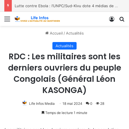
Lutte contre Ebola : l’UNPC/Sud-Kivu dote 4 médias de Bukavu de kits de lavage des mains, les bénéficiaires saluent le geste
Menu
Conne
R
Accueil
/
Actualités
Actualités
RDC : Les militaires sont les
derniers ouvriers du peuple
Congolais (Général Léon
KASONGA)
Life Infos Media
18 mai 2024
0
28
Temps de lecture 1 minute