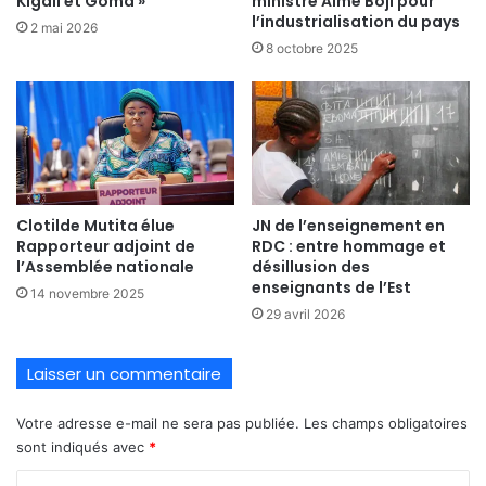
Kigali et Goma »
ministre Aimé Boji pour
l’industrialisation du pays
2 mai 2026
8 octobre 2025
Clotilde Mutita élue
JN de l’enseignement en
Rapporteur adjoint de
RDC : entre hommage et
l’Assemblée nationale
désillusion des
enseignants de l’Est
14 novembre 2025
29 avril 2026
Laisser un commentaire
Votre adresse e-mail ne sera pas publiée.
Les champs obligatoires
sont indiqués avec
*
C