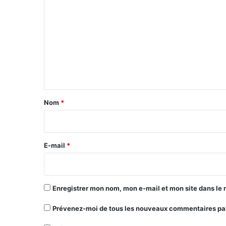
o
m
m
e
n
t
a
Nom
*
i
r
e
E-mail
*
*
Enregistrer mon nom, mon e-mail et mon site dans le
Prévenez-moi de tous les nouveaux commentaires par