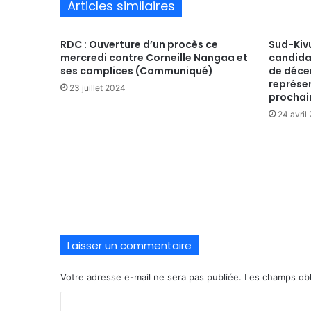
Articles similaires
RDC : Ouverture d’un procès ce
Sud-Kivu
mercredi contre Corneille Nangaa et
candida
ses complices (Communiqué)
de déce
représe
23 juillet 2024
prochai
24 avril
Laisser un commentaire
Votre adresse e-mail ne sera pas publiée.
Les champs obl
C