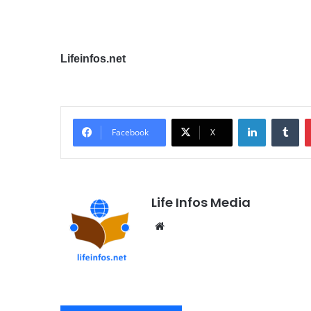
Lifeinfos.net
Linkedin
Tumblr
Facebook
X
Life Infos Media
We
bsi
te