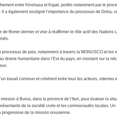
chement entre Kinshasa et Kigali, portés notamment par le proces
 Il a également souligné l’importance du processus de Doha, cen
e de février dernier et vise à réaffirmer le rôle actif des Nations 
rmés.
 processus de paix, notamment à travers la MONUSCO et les résol
au drame humanitaire dans l’Est du pays, en insistant sur la néc
naux.
d’un travail commun et cohérent entre tous les acteurs, internes 
sion à Bunia, dans la province de l’Ituri, pour évaluer la situati
s représentants de la société civile et les communautés locales
n progressive de la mission onusienne.