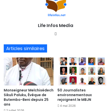
Life Infos Media
We
bsi
te
Articles similaires
Monseigneur Melchisédech
50 Journalistes
Sikuli Paluku, Évêque de
environnementaux
Butembo-Beni depuis 25
rejoignent le MBJN
ans
4 mai 2026
2 juillet 2026