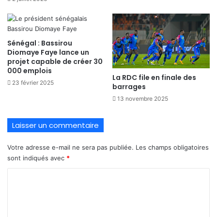
Sénégal : Bassirou
Diomaye Faye lance un
projet capable de créer 30
000 emplois
La RDC file en finale des
23 février 2025
barrages
13 novembre 2025
Laisser un commentaire
Votre adresse e-mail ne sera pas publiée.
Les champs obligatoires
sont indiqués avec
*
C
o
m