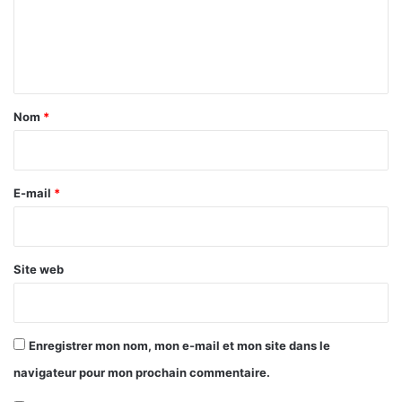
m
e
n
t
a
Nom
*
i
r
e
E-mail
*
*
Site web
Enregistrer mon nom, mon e-mail et mon site dans le
navigateur pour mon prochain commentaire.