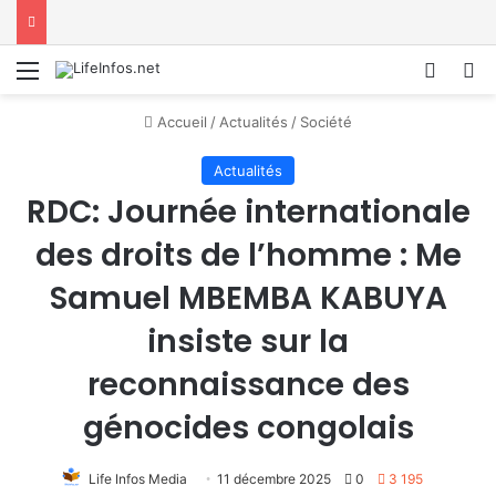
Menu
Conne
R
Accueil
/
Actualités
/
Société
Actualités
RDC: Journée internationale
des droits de l’homme : Me
Samuel MBEMBA KABUYA
insiste sur la
reconnaissance des
génocides congolais
Life Infos Media
11 décembre 2025
0
3 195