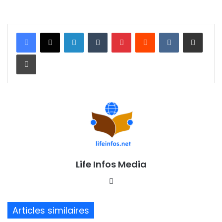
Linkedin
Tumblr
Pinterest
Reddit
VKontakte
Partager par email
Imprimer
Life Infos Media
We
bsi
te
Articles similaires