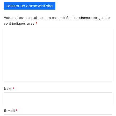
Laisser un commentaire
Votre adresse e-mail ne sera pas publiée.
Les champs obligatoires
sont indiqués avec
*
C
o
m
m
e
n
t
a
Nom
*
i
r
e
E-mail
*