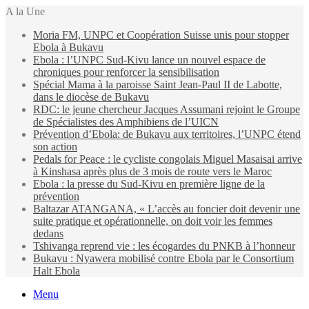
A la Une
Moria FM, UNPC et Coopération Suisse unis pour stopper
Ebola à Bukavu
Ebola : l’UNPC Sud-Kivu lance un nouvel espace de
chroniques pour renforcer la sensibilisation
Spécial Mama à la paroisse Saint Jean-Paul II de Labotte,
dans le diocèse de Bukavu
RDC: le jeune chercheur Jacques Assumani rejoint le Groupe
de Spécialistes des Amphibiens de l’UICN
Prévention d’Ebola: de Bukavu aux territoires, l’UNPC étend
son action
Pedals for Peace : le cycliste congolais Miguel Masaisai arrive
à Kinshasa après plus de 3 mois de route vers le Maroc
Ebola : la presse du Sud-Kivu en première ligne de la
prévention
Baltazar ATANGANA, « L’accès au foncier doit devenir une
suite pratique et opérationnelle, on doit voir les femmes
dedans
Tshivanga reprend vie : les écogardes du PNKB à l’honneur
Bukavu : Nyawera mobilisé contre Ebola par le Consortium
Halt Ebola
Menu