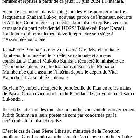
remises et reprises à partir de ce jeudi 13 juin 2024 à Kinshasa.
Selon ce document, dans la catégorie des Vice-premier ministre,
Jacquemain Shabani Lukoo, nouveau patron de l’intérieur, sécurité
et Affaires Coutumières a procédé à la remise et reprise avec son
camarade du parti présidentiel UDPS/ Tshisekedi Peter Kazadi
Kankonde qui normalement devrait reprendre son siège à
l’Assemblée nationale.
Jean-Pierre Bemba Gombo va passer à Guy Mwadianvita le
flambeau du ministère de la défense nationale et anciens
combattants, Daniel Mukoko Samba a récupéré le ministère de
l’économie nationale entre les mains d’Eustache Muhanzi
Mumbembe qui a assumé l’intérim depuis le départ de Vital
Kamerhe à l’Assemblée nationale.
Guylain Nyembo a récupéré le portefeuille du Plan entre les mains
de Pascal Omana vice-ministre du Plan dans le gouvernement Sama
Lukonde…
Il sied de noter que les ministres reconduits au sein du gouvernement
Judith Suminwa à leurs postes ne sont pas concernés par la
cérémonie de remise et reprise.
C’est le cas de Jean-Pierre Lihau au ministère de la Fonction
publique, Guy Loando au ministère de l’aménagement du territoire,