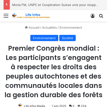
Moria FM, UNPC et Coopération Suisse unis pour stopper Ebola à Bukavu
Menu
Conne
R
Accueil
/
Actualités
/
Environnement
Environnement
Société
Premier Congrès mondial :
Les participants s’engagent
à respecter les droits des
peuples autochtones et des
communautés locales dans
la gestion durable des forêts
Life Infos Media
1 juin 2025
0
234