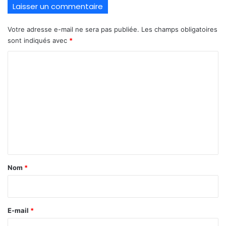
Laisser un commentaire
Votre adresse e-mail ne sera pas publiée.
Les champs obligatoires
sont indiqués avec
*
C
o
m
m
e
n
t
a
Nom
*
i
r
e
E-mail
*
*