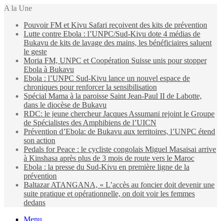
A la Une
Pouvoir FM et Kivu Safari reçoivent des kits de prévention
Lutte contre Ebola : l’UNPC/Sud-Kivu dote 4 médias de
Bukavu de kits de lavage des mains, les bénéficiaires saluent
le geste
Moria FM, UNPC et Coopération Suisse unis pour stopper
Ebola à Bukavu
Ebola : l’UNPC Sud-Kivu lance un nouvel espace de
chroniques pour renforcer la sensibilisation
Spécial Mama à la paroisse Saint Jean-Paul II de Labotte,
dans le diocèse de Bukavu
RDC: le jeune chercheur Jacques Assumani rejoint le Groupe
de Spécialistes des Amphibiens de l’UICN
Prévention d’Ebola: de Bukavu aux territoires, l’UNPC étend
son action
Pedals for Peace : le cycliste congolais Miguel Masaisai arrive
à Kinshasa après plus de 3 mois de route vers le Maroc
Ebola : la presse du Sud-Kivu en première ligne de la
prévention
Baltazar ATANGANA, « L’accès au foncier doit devenir une
suite pratique et opérationnelle, on doit voir les femmes
dedans
Menu