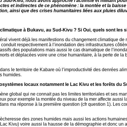
ud-Kivu, nous avons approché l’activiste et militant pour la
tes et indirectes de ce phénomène : la montée et la baisse
ation, ainsi que des crises humanitaires liées aux pluies dil
climatique à Bukavu, au Sud-Kivu ? Si Oui, quels sont les 
al vivent déjà les manifestions du changement climatique de man
i conduit respectivement à l’inondation des infrastructures côtiè
ssifs des populations mais aussi le cas dramatique de l’inond
rts et déplacées voire une crise humanitaire, à la perte de la 
dans le territoire de Kabare où l’improductivité des denrées ali
es humides.
cosystèmes locaux notamment le Lac Kivu et les forêts du 
 global qui ne connait pas les limites territoriales et ses mani
ux pour exemple la montée du niveau de la mer affecte aussi la
é dans ma réponse à la première question (cfr question 1). Les 
sècheresse des zones humides mais aussi les actions humaines
le Lac Kivu) voire aussi la hausse de la démographie et donc un