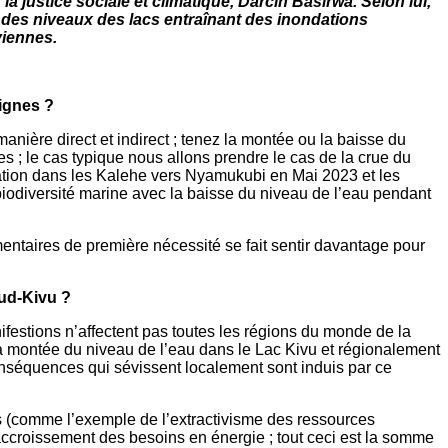
 justice sociale et climatique, Darcin Basirwa. Selon lui,
 des niveaux des lacs entraînant des inondations
uviennes.
signes ?
ière direct et indirect ; tenez la montée ou la baisse du
res ; le cas typique nous allons prendre le cas de la crue du
ation dans les Kalehe vers Nyamukubi en Mai 2023 et les
biodiversité marine avec la baisse du niveau de l’eau pendant
mentaires de première nécessité se fait sentir davantage pour
Sud-Kivu ?
festions n’affectent pas toutes les régions du monde de la
 montée du niveau de l’eau dans le Lac Kivu et régionalement
conséquences qui sévissent localement sont induis par ce
 (comme l’exemple de l’extractivisme des ressources
 accroissement des besoins en énergie ; tout ceci est la somme