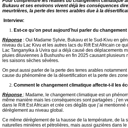
Pour comprendre les réalités du changement climatique au S
Bukavu et ses environs vivent déjà les conséquences direc
meurtrières, la perte des terres arables due à la désertific
Interview:
Est-ce qu’on peut aujourd’hui parler du changement 
Réponse
: Oui Madame Sylvie, Bukavu et le Sud-Kivu en génér
niveau du Lac Kivu et les autres lacs du Rift Est Africain ce qu
Lac Tanganyika à Uvira qui a déjà causé des déplacements ma
pluies diluviennes à Bushushu en fin 2025 causant plusieurs mo
les saisons sèches sévères.
On peut aussi parler de la perte des terres arables notamment 
cause du phénomène de la désertification et la perte des zon
Comment le changement climatique affecte-t-il les é
Réponse
: Madame, le changement climatique est un phénomène
même manière mais les conséquences sont partagées ; j’en ve
dans le Rift Est Africain et crée ces dégâts que j’ai mentionn
dérèglement au niveau global.
Ce même dérèglement de la hausse de la température, de la 
naturelles minières et pétrolières, mais aussi gazières dans 