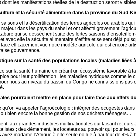
ont les manifestations réelles de la destruction seront visibles
iculture et la sécurité alimentaire dans la province du Sud-Ki
s saisons et la désertification des terres agricoles ou arables 
jeur dans les pays du sahel et ont affecté gravement l’agricult
 Kabare qui se dessèchent suite des fortes saisons d’ensoleillem
le et avec elle la sécurité alimentaire s’effrite et se sent déj
 face efficacement vue notre modèle agricole qui est encore artis
uvaise gouvernance.
que sur la santé des populations locales (maladies liées à 
nce sur la santé humaine en créant un écosystème favorable à l
e pour leur prolifération ; les maladies hydriques comme le chol
pour nous au niveau du bassin du Congo ne connaissions pas e
é.
es pourraient mettre en place pour faire face aux effets du
ble qu’on va appeler l’agroécologie ; intégrer des écogestes da
es ou bien encore la bonne gestion de nos déchets ménagers…
ent, aux grandes industries multinationales qui faisant recours
italistes ; deuxièmement, les locateurs au pouvoir qui pour leurs
 avez madame l’Afrique à elle seule pollue à hauteur de 4% à l