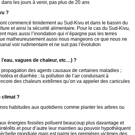
 dans les jours à venir, pas plus de 20 ans
vu ?
qui ont commencé timidement au Sud-Kivu et dans le bassin du
ure et ainsi la sécurité alimentaire. Pour le cas du Sud-Kivu,
ent mais aussi l’inondation qui n’épargne pas les terres
à puisque malheureusement aussi nous mangeons ce que nous ne
anal voir rudimentaire et ne suit pas l’évolution
l’eau, vagues de chaleur, etc…) ?
a propagation des agents causaux de certaines maladies ;
éra et diarrhée ; la pollution de l’air conduisant à
ncore des chaleurs extrêmes qu’on va appeler des canicules
 climat ?
ns nos habitudes aux quotidiens comme planter les arbres ou
 aux énergies fossiles polluent beaucoup plus davantage et
 intérêts et pour d’autre leur maintien au pouvoir hypothèquent
’échelle mondiale mais est parmi les premières victimes des