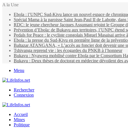
A la Une
Ebola : l’UNPC Sud-Kivu lance un nouvel espace de chroniques 
Spécial Mama à la paroisse Saint Jean-Paul II de Labotte, dans
RDC: le jeune chercheur Jacques Assumani rejoint le Groupe d
Prévention d’Ebola: de Bukavu aux territoires, l’UNPC étend s
Pedals for Peace : le cycliste congolais Miguel Masaisai arrive
Ebola : la presse du Sud-Kivu en première ligne de la préventi
Baltazar ATANGANA, « L’accès au foncier doit devenir une suit
Tshivanga reprend vie : les écogardes du PNKB à l’honneur
Bukavu : Nyawera mobilisé contre Ebola par le Consortium Ha
Bukavu : Deux thèses de doctorat en médecine dévoilent des ava
Menu
Rechercher
Connexion
Accueil
Mines
Politique