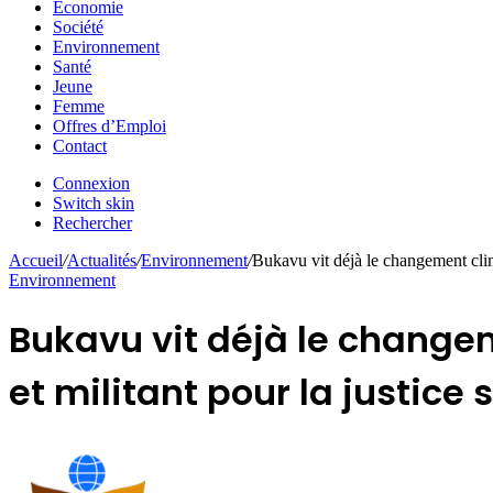
Economie
Société
Environnement
Santé
Jeune
Femme
Offres d’Emploi
Contact
Connexion
Switch skin
Rechercher
Accueil
/
Actualités
/
Environnement
/
Bukavu vit déjà le changement clima
Environnement
Bukavu vit déjà le change
et militant pour la justice 