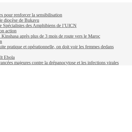
pour renforcer la sensibilisation
 le diocèse de Bukavu
e Spécialistes des Amphibiens de l’UICN
on action
 à Kinshasa après plus de 3 mois de route vers le Maroc
on
e pratique et opérationnelle, on doit voir les femmes dedans
lt Ebola
ncées majeures contre la drépanocytose et les infections virales