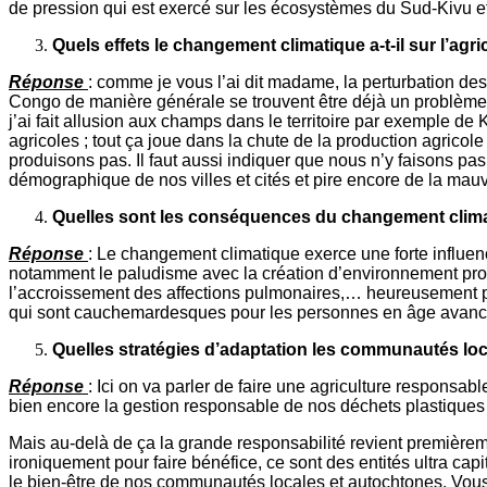
de pression qui est exercé sur les écosystèmes du Sud-Kivu et d
Quels effets le changement climatique a-t-il sur l’agr
Réponse
: comme je vous l’ai dit madame, la perturbation de
Congo de manière générale se trouvent être déjà un problème ma
j’ai fait allusion aux champs dans le territoire par exemple de
agricoles ; tout ça joue dans la chute de la production agrico
produisons pas. Il faut aussi indiquer que nous n’y faisons pas
démographique de nos villes et cités et pire encore de la ma
Quelles sont les conséquences du changement climati
Réponse
: Le changement climatique exerce une forte influe
notamment le paludisme avec la création d’environnement propic
l’accroissement des affections pulmonaires,… heureusement 
qui sont cauchemardesques pour les personnes en âge avanc
Quelles stratégies d’adaptation les communautés local
Réponse
: Ici on va parler de faire une agriculture responsa
bien encore la gestion responsable de nos déchets plastiqu
Mais au-delà de ça la grande responsabilité revient premièrem
ironiquement pour faire bénéfice, ce sont des entités ultra cap
le bien-être de nos communautés locales et autochtones. Vous