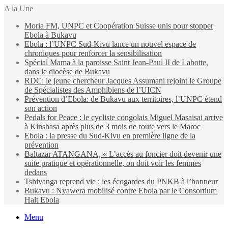
A la Une
Moria FM, UNPC et Coopération Suisse unis pour stopper
Ebola à Bukavu
Ebola : l’UNPC Sud-Kivu lance un nouvel espace de
chroniques pour renforcer la sensibilisation
Spécial Mama à la paroisse Saint Jean-Paul II de Labotte,
dans le diocèse de Bukavu
RDC: le jeune chercheur Jacques Assumani rejoint le Groupe
de Spécialistes des Amphibiens de l’UICN
Prévention d’Ebola: de Bukavu aux territoires, l’UNPC étend
son action
Pedals for Peace : le cycliste congolais Miguel Masaisai arrive
à Kinshasa après plus de 3 mois de route vers le Maroc
Ebola : la presse du Sud-Kivu en première ligne de la
prévention
Baltazar ATANGANA, « L’accès au foncier doit devenir une
suite pratique et opérationnelle, on doit voir les femmes
dedans
Tshivanga reprend vie : les écogardes du PNKB à l’honneur
Bukavu : Nyawera mobilisé contre Ebola par le Consortium
Halt Ebola
Menu