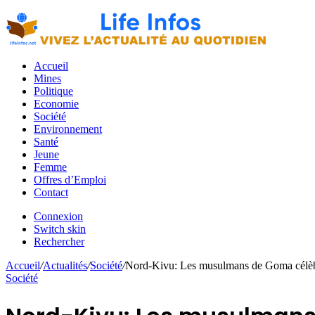
Accueil
Mines
Politique
Economie
Société
Environnement
Santé
Jeune
Femme
Offres d’Emploi
Contact
Connexion
Switch skin
Rechercher
Accueil
/
Actualités
/
Société
/
Nord-Kivu: Les musulmans de Goma célèbren
Société