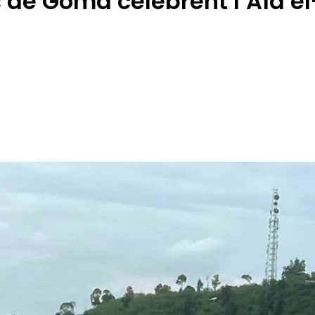
e Goma célèbrent l’Aïd el-F