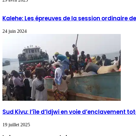
Kalehe: Les épreuves de la session ordinaire d
24 juin 2024
Sud Kivu: l’île d’Idjwi en voie d’enclavement t
19 juillet 2025