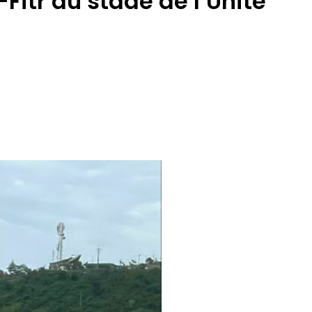
itr au stade de l’Unité