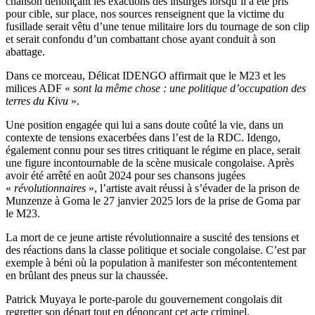
chanson dénonçant les exactions des insurgés lorsqu’il a été pris
pour cible, sur place, nos sources renseignent que la victime du
fusillade serait vêtu d’une tenue militaire lors du tournage de son clip
et serait confondu d’un combattant chose ayant conduit à son
abattage.
Dans ce morceau, Délicat IDENGO affirmait que le M23 et les
milices ADF «
sont la même chose : une politique d’occupation des
terres du Kivu
».
Une position engagée qui lui a sans doute coûté la vie, dans un
contexte de tensions exacerbées dans l’est de la RDC. Idengo,
également connu pour ses titres critiquant le régime en place, serait
une figure incontournable de la scène musicale congolaise. Après
avoir été arrêté en août 2024 pour ses chansons jugées
«
révolutionnaires
», l’artiste avait réussi à s’évader de la prison de
Munzenze à Goma le 27 janvier 2025 lors de la prise de Goma par
le M23.
La mort de ce jeune artiste révolutionnaire a suscité des tensions et
des réactions dans la classe politique et sociale congolaise. C’est par
exemple à béni où la population à manifester son mécontentement
en brûlant des pneus sur la chaussée.
Patrick Muyaya le porte-parole du gouvernement congolais dit
regretter son départ tout en dénonçant cet acte criminel.