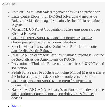
A la Une
Pouvoir FM et Kivu Safari reçoivent des kits de prévention
Lutte contre Ebola : l’UNPC/Sud-Kivu dote 4 médias de
Bukavu de kits de lavage des mains, les bénéficiaires saluent
le geste
Moria FM, UNPC et Coopération Suisse unis pour stopper
Ebola à Bukavu
Ebola : l’UNPC Sud-Kivu lance un nouvel espace de
chroniques pour renforcer la sensibilisation
Spécial Mama à la paroisse Saint Jean-Paul II de Labotte,
dans le diocèse de Bukavu
RDC: le jeune chercheur Jacques Assumani rejoint le Groupe
de Spécialistes des Amphibiens de l’UICN
Prévention d’Ebola: de Bukavu aux territoires, l’UNPC étend
son action
Pedals for Peace : le cycliste congolais Miguel Masaisai arrive
à Kinshasa après plus de 3 mois de route vers le Maroc
Ebola : la presse du Sud-Kivu en première ligne de la
prévention
Baltazar ATANGANA, « L’accès au foncier doit devenir une
suite pratique et opérationnelle, on doit voir les femmes
dedans
Menu