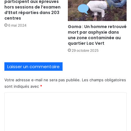
participent aux épreuves
hors sessions de l’examen
d’Etat réparties dans 203
centres
6 mai 2024
Goma : Un homme retrouvé
mort par asphyxie dans
une zone contaminée au
quartier Lac Vert
29 octobre 2025
Laisser un commentaire
Votre adresse e-mail ne sera pas publiée.
Les champs obligatoires
sont indiqués avec
*
C
o
m
m