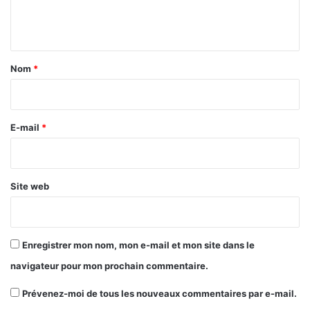
e
n
t
a
Nom
*
i
r
e
E-mail
*
*
Site web
Enregistrer mon nom, mon e-mail et mon site dans le
navigateur pour mon prochain commentaire.
Prévenez-moi de tous les nouveaux commentaires par e-mail.