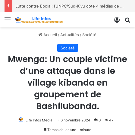
Lutte contre Ebola : l’UNPC/Sud-Kivu dote 4 médias de Bukavu de kits de lavage des mains, les bénéficiaires saluent le geste
Menu
Conne
R
Accueil
/
Actualités
/
Société
Société
Mwenga: Un couple victime
d’une attaque dans le
village kibanda en
groupement de
Bashilubanda.
Life Infos Media
6 novembre 2024
0
47
Temps de lecture 1 minute