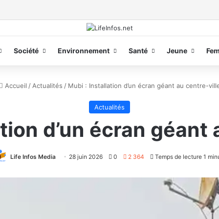
Société
Environnement
Santé
Jeune
Fe
Accueil
/
Actualités
/
Mubi : Installation d’un écran géant au centre-vill
Actualités
ation d’un écran géant 
Life Infos Media
28 juin 2026
0
2 364
Temps de lecture 1 min