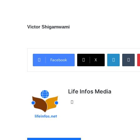
Victor Shigamwami
Linkedin
Tumblr
Facebook
X
Life Infos Media
We
bsi
te