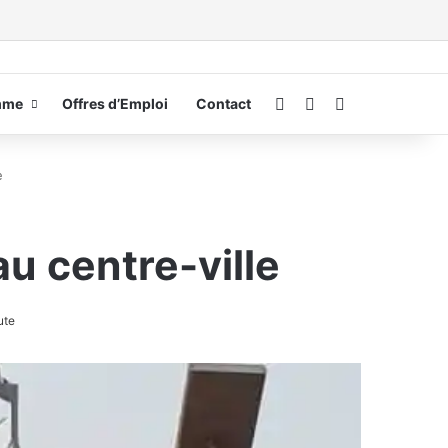
Connexion
Switch skin
Rechercher
mme
Offres d’Emploi
Contact
e
au centre-ville
ute