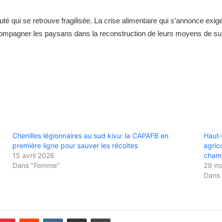
é qui se retrouve fragilisée. La crise alimentaire qui s’annonce exig
ccompagner les paysans dans la reconstruction de leurs moyens de s
Chenilles légionnaires au sud kivu: la CAPAFB en
Haut-
première ligne pour sauver les récoltes
agric
15 avril 2026
champ
Dans "Femme"
29 m
Dans 
Pinterest
Reddit
VKontakte
Partager par email
Imprimer