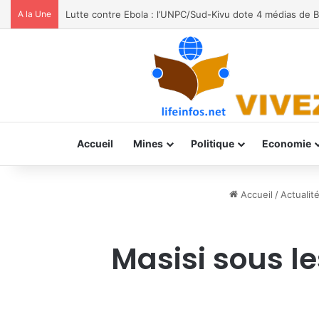
A la Une
Moria FM, UNPC et Coopération Suisse unis pour stoppe
Accueil
Mines
Politique
Economie
Accueil
/
Actualit
Masisi sous le