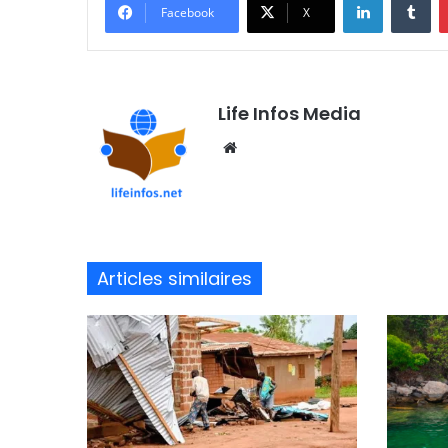
Facebook
X
Life Infos Media
We
bsi
te
Articles similaires