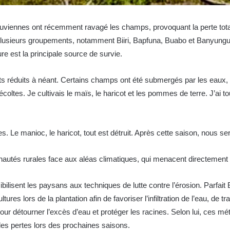
diluviennes ont récemment ravagé les champs, provoquant la perte tot
plusieurs groupements, notamment Biiri, Bapfuna, Buabo et Banyungu.
ure est la principale source de survie.
rts réduits à néant. Certains champs ont été submergés par les eaux, 
ltes. Je cultivais le maïs, le haricot et les pommes de terre. J’ai tout
s. Le manioc, le haricot, tout est détruit. Après cette saison, nous 
tés rurales face aux aléas climatiques, qui menacent directement leu
ibilisent les paysans aux techniques de lutte contre l’érosion. Parf
es lors de la plantation afin de favoriser l’infiltration de l’eau, de t
ur détourner l’excès d’eau et protéger les racines. Selon lui, ces m
 les pertes lors des prochaines saisons.