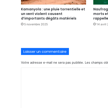
Kamanyola : une pluie torrentielle et
Naufrage
un vent violent causent
morts et
d’importants dégâts matériels
rappelle
5 novembre 2025
14 avril
Laisser un commentaire
Votre adresse e-mail ne sera pas publiée.
Les champs obl
C
o
m
m
e
n