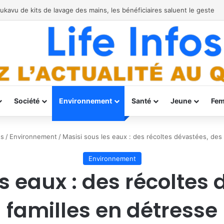
r Ebola à Bukavu
Société
Environnement
Santé
Jeune
Fe
és
/
Environnement
/
Masisi sous les eaux : des récoltes dévastées, des 
Environnement
s eaux : des récoltes
familles en détresse